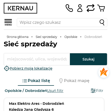
MENU
Strona główna
Sieć sprzedaży
Opolskie
Dobrodzień
Sieć sprzedaży
Szukaj
Pobierz moją lokalizację
Pokaż listę
Pokaż mapę
Opolskie / Dobrodzień
Usuń filtr
Filtr
Max Elektro Ares - Dobrodzień
Księdza Jana Gładysza 6