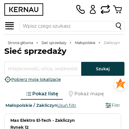
MENU
Strona główna
Sieć sprzedaży
Małopolskie
Zakliczyn
Sieć sprzedaży
Szukaj
Pobierz moją lokalizację
Pokaż listę
Pokaż mapę
Małopolskie / Zakliczyn
Usuń filtr
Filtr
Max Elektro El-Tech - Zakliczyn
Rynek 12