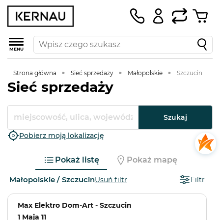
MENU
Strona główna
Sieć sprzedaży
Małopolskie
Szczucin
Sieć sprzedaży
Szukaj
Pobierz moją lokalizację
Pokaż listę
Pokaż mapę
Małopolskie / Szczucin
Usuń filtr
Filtr
Max Elektro Dom-Art - Szczucin
1 Maja 11