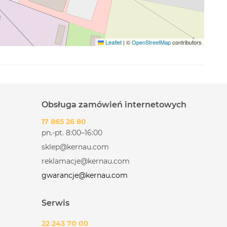
Leaflet
|
©
OpenStreetMap
contributors
Obsługa zamówień internetowych
17 865 26 80
pn.-pt. 8:00–16:00
sklep@kernau.com
reklamacje@kernau.com
gwarancje@kernau.com
Serwis
22 243 70 00