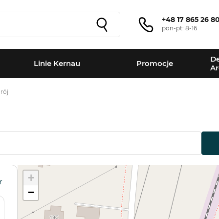
+48 17 865 26 8
pon-pt: 8-16
De
Linie Kernau
Promocje
Ar
rój
+
r
−