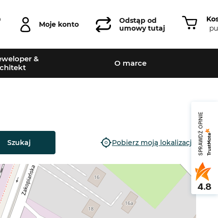
Ko
0
Odstąp od
Moje konto
pu
umowy tutaj
weloper &
O marce
chitekt
SPRAWDŹ OPINIE
Szukaj
Pobierz moją lokalizację
4.8