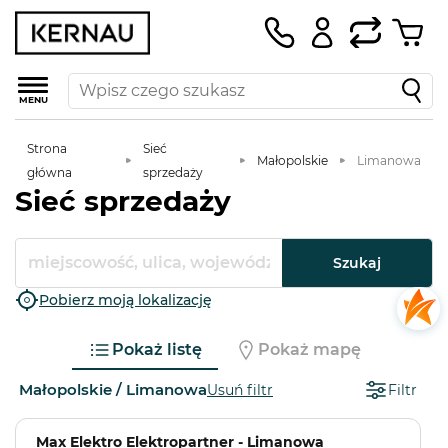
MENU
Strona
Sieć
Małopolskie
Limanowa
główna
sprzedaży
Sieć sprzedaży
Szukaj
Pobierz moją lokalizację
Pokaż listę
Pokaż mapę
Małopolskie / Limanowa
Usuń filtr
Filtr
Max Elektro Elektropartner - Limanowa