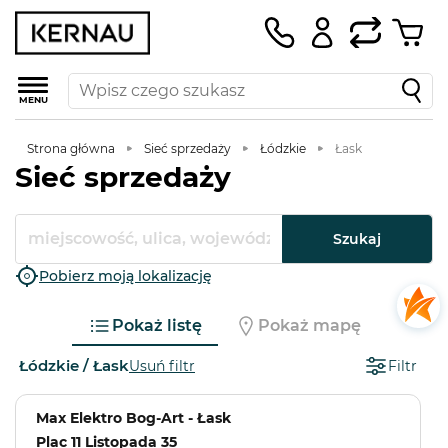
MENU
Strona główna
Sieć sprzedaży
Łódzkie
Łask
Sieć sprzedaży
Szukaj
Pobierz moją lokalizację
Pokaż listę
Pokaż mapę
Łódzkie / Łask
Usuń filtr
Filtr
Max Elektro Bog-Art - Łask
Plac 11 Listopada 35