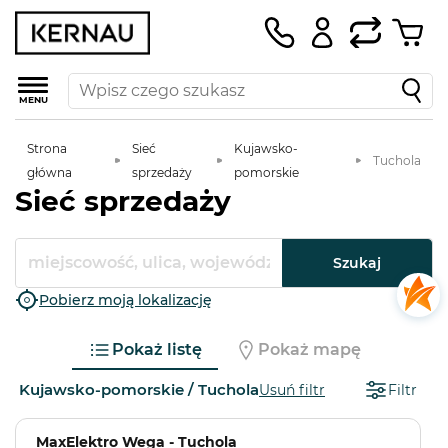
MENU
Strona
Sieć
Kujawsko-
Tuchola
główna
sprzedaży
pomorskie
Sieć sprzedaży
Szukaj
Pobierz moją lokalizację
Pokaż listę
Pokaż mapę
Kujawsko-pomorskie / Tuchola
Usuń filtr
Filtr
MaxElektro Wega - Tuchola