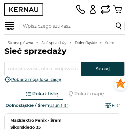
MENU
Strona główna
Sieć sprzedaży
Dolnośląskie
Śrem
Sieć sprzedaży
Szukaj
Pobierz moją lokalizację
Pokaż listę
Pokaż mapę
Dolnośląskie / Śrem
Usuń filtr
Filtr
MaxElektro Fenix - Śrem
Sikorskiego 35