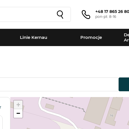
+48 17 865 26 8
pon-pt: 8-16
De
Linie Kernau
Promocje
Ar
+
r
−