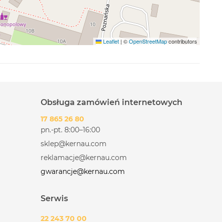
Leaflet
|
©
OpenStreetMap
contributors
Obsługa zamówień internetowych
17 865 26 80
pn.-pt. 8:00–16:00
sklep@kernau.com
reklamacje@kernau.com
gwarancje@kernau.com
Serwis
22 243 70 00