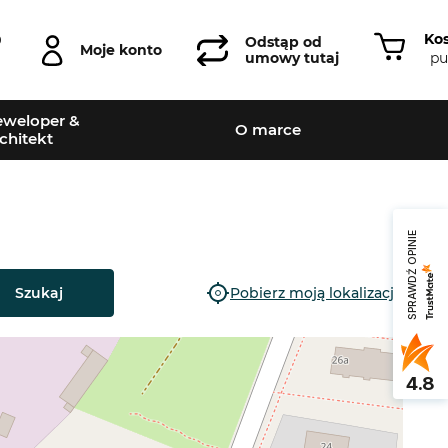
Ko
0
Odstąp od
Moje konto
pu
umowy tutaj
weloper &
O marce
chitekt
SPRAWDŹ OPINIE
Szukaj
Pobierz moją lokalizację
4.8