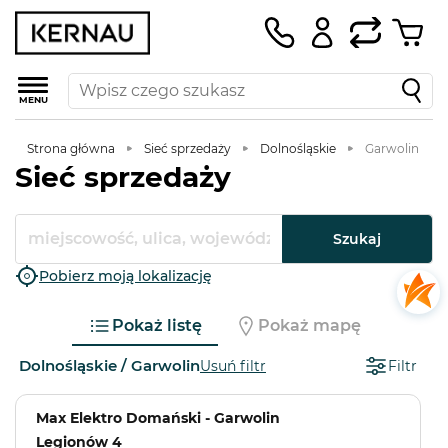
MENU
Strona główna
Sieć sprzedaży
Dolnośląskie
Garwolin
Sieć sprzedaży
Szukaj
Pobierz moją lokalizację
Pokaż listę
Pokaż mapę
Dolnośląskie / Garwolin
Usuń filtr
Filtr
Max Elektro Domański - Garwolin
Legionów 4