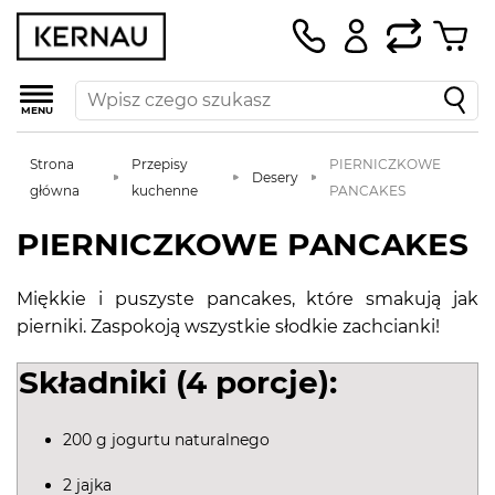
MENU
Strona
Przepisy
PIERNICZKOWE
Desery
główna
kuchenne
PANCAKES
PIERNICZKOWE PANCAKES
Miękkie i puszyste pancakes, które smakują jak
pierniki. Zaspokoją wszystkie słodkie zachcianki!
Składniki (4 porcje):
200 g jogurtu naturalnego
2 jajka