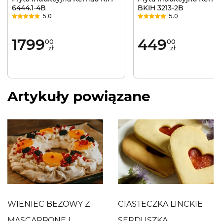
6444.1-4B
BKIH 3213-2B
5.0
5.0
1799
449
00
00
zł
zł
Artykuły powiązane
WIENIEC BEZOWY Z
CIASTECZKA LINCKIE
MASCARPONE I
SERDUSZKA