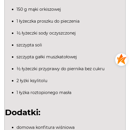
150 g mąki orkiszowej
1 łyżeczka proszku do pieczenia
½ łyżeczki sody oczyszczonej
szczypta soli
szczypta gałki muszkatołowej
½ łyżeczki przyprawy do piernika bez cukru
2 łyżki ksylitolu
1 łyżka roztopionego masła
Dodatki:
domowa konfitura wiśniowa