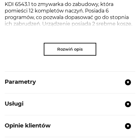
KDI 6543.1 to zmywarka do zabudowy, która
pomieści 12 kompletów naczyń. Posiada 6
programów, co pozwala dopasować go do stopnia
ich zabrudzeń. Urządzenie posiada 2 srebrne kosze.
O zakończonym cyklu poinformuje Cię sygnał
akustyczny. Zmywarka do zabudowy pracuje w
klasie energetycznej E i zużywa 12 litrów wody na
Rozwiń opis
cykl.
NAJWAŻNIEJSZE PARAMETRY
Parametry
Typ:
Zmywarka do zabudowy
Pojemność:
12 kompletów naczyń
Usługi
Ilość programów:
6
Zintegrowany panel sterowania
Opinie klientów
Wyświetlacz LED