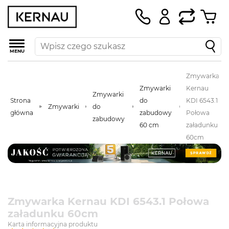
MENU
Zmywarka
Zmywarki
Kernau
Zmywarki
Strona
do
KDI 6543.1
Zmywarki
do
główna
zabudowy
Połowa
zabudowy
60 cm
załadunku
60cm
Zmywarka Kernau KDI 6543.1 Połowa
załadunku 60cm
Karta informacyjna produktu