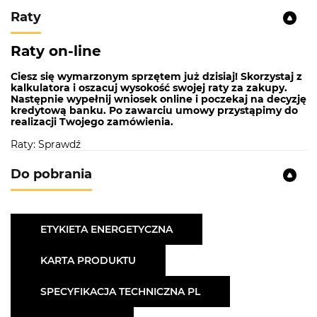
Połowa załadunku
Raty
Opóźnienie startu
Sygnał akustyczny końca programu
Raty on-line
Wskaźnik braku soli i nabłyszczacza
Ciesz się wymarzonym sprzętem już dzisiaj! Skorzystaj z
kalkulatora i oszacuj wysokość swojej raty za zakupy.
System suszenia:
Aktywny
Następnie wypełnij wniosek online i poczekaj na decyzję
kredytową banku. Po zawarciu umowy przystąpimy do
Klasa energetyczna:
3
realizacji Twojego zamówienia.
Wysokość:
82 cm
Raty: Sprawdź
Szerokość:
59,8 cm
Do pobrania
Wygodna oszczędność
Zmywarka posiada 2 poziomy koszy. Górny kosz
ETYKIETA ENERGETYCZNA
jest regulowany, co pozwala na podniesienie lub
obniżenie jego poziomu dla wygody użytkownika.
KARTA PRODUKTU
Dzięki funkcji połowy załadunku, naczynia są myte
przy jednoczesnej oszczędności czasu, wody i
SPECYFIKACJA TECHNICZNA PL
energii.