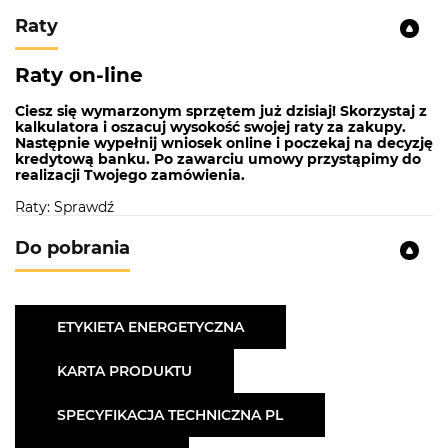
Ta funkcja analizuje wielkość załadunku i dobiera do
Raty
niego czas cyklu prania. Dzięki temu pralka zużywa
tylko tyle wody i prądu, ile trzeba, żeby uzyskać
Raty on-line
optymalne efekty prania. Dzięki
funkcji kontroli
Ciesz się wymarzonym sprzętem już dzisiaj! Skorzystaj z
piany
pralka samoczynnie rozpozna nadmierną ilość
kalkulatora i oszacuj wysokość swojej raty za zakupy.
Następnie wypełnij wniosek online i poczekaj na decyzję
piany w bębnie i rozpocznie dodatkowy cykl
kredytową banku. Po zawarciu umowy przystąpimy do
płukania, aby na tekstyliach nie zostały drobinki
realizacji Twojego zamówienia.
detergentu. Dodatkowym atutem produktu jest
Raty: Sprawdź
równomierne rozłożenie załadunku
. Dzięki tej
funkcji bęben jeszcze przed cyklem wirowania
Do pobrania
wykonuje lekkie ruchy na zmianę w lewo i prawo,
aby równomiernie rozłożyć ubrania. Zapobiega to
powstawaniu wibracji i przemieszczaniu się pralki po
ETYKIETA ENERGETYCZNA
podłożu. W pralce producent zastosował
programator elektroniczny
, który pozwala na
KARTA PRODUKTU
precyzyjniejsze ustawienie programu i temperatury
SPECYFIKACJA TECHNICZNA PL
prania. W dodatku taki elektroniczny panel
sterowania jest o wiele łatwiejszy w obsłudze.