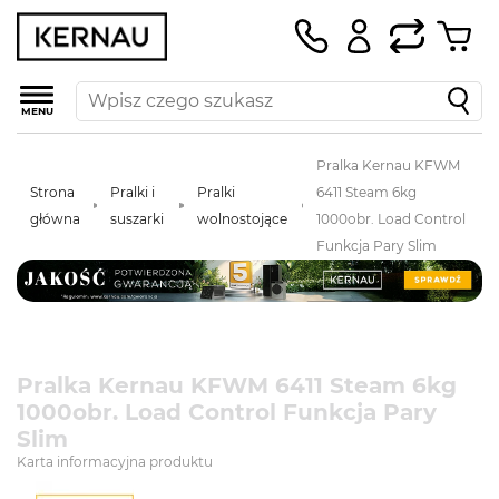
MENU
Pralka Kernau KFWM
Strona
Pralki i
Pralki
6411 Steam 6kg
główna
suszarki
wolnostojące
1000obr. Load Control
Funkcja Pary Slim
Pralka Kernau KFWM 6411 Steam 6kg
1000obr. Load Control Funkcja Pary
Slim
Karta informacyjna produktu