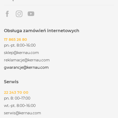
SPECYFIKACJA TECHNICZNA
WZORNICTWO
Obsługa zamówień internetowych
SZKŁO CERAMICZNE: TAK
17 865 26 80
OZNACZENIA NA SZKLE W KOLORZE STALI
pn.-pt. 8:00–16:00
NIERDZEWNEJ: TAK
sklep@kernau.com
SZLIFOWANE KRAWĘDZIE TYPU C: TAK
reklamacje@kernau.com
FUNKCJONALNOŚĆ
gwarancje@kernau.com
STEROWANIE TYPU SLIDER: TAK X4
Serwis
TIMER: TAK
BOOSTER: TAK X4
22 243 70 00
pn. 8: 00–17:00
FUNKCJA BRIDGE: TAK X2
wt.-pt. 8:00–16:00
FUNKCJA AUTO – POWER: TAK
serwis@kernau.com
FUNKCJA STOP&GO: TAK