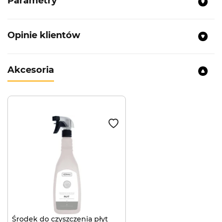
Parametry
Typ:
Płyta indukcyjna
Materiał wykonania:
Szkło ceramiczne
Opinie klientów
Ilość pól grzewczych:
4
Szlifowane krawędzie typu C
Akcesoria
Sterowanie:
Slider
Timer
Booster
Wskaźnik ciepła resztkowego
Ilość poziomów mocy:
9+1 Booster
Szerokość:
59 cm
Głębokość:
52 cm
Poszerzaj swoje kulinarne możliwości i ...
pola grzewcze
Środek do czyszczenia płyt