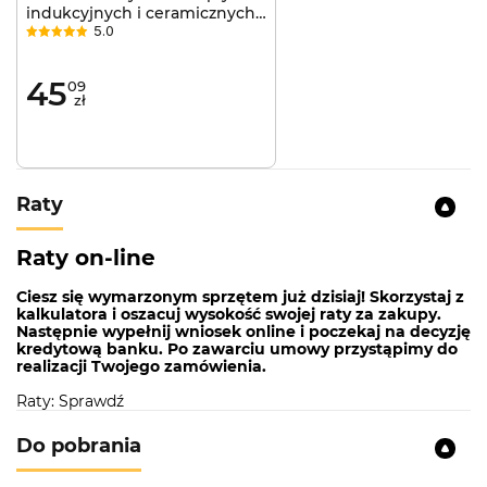
Płyta KIH 6444-4B ma możliwość zwiększenia pola
indukcyjnych i ceramicznych
5.0
Kernau 0,75 l
grzewczego gdy tego potrzebujesz. Polega to na
połączeniu dwóch sąsiadujących ze sobą pól w
jedno. Większe pole grzewcze oznacza więcej
45
09
zł
miejsca dla dużych gabarytowo naczyń oraz tych o
nieregularnych kształtach. Funkcja ta nazywa się
Bridge.
Maksymalna moc zawsze gdy potrzebujesz
Raty
Chcesz szybko podgrzać potrawę czy zagotować
Raty on-line
wodę? Wybierz funkcję Booster. Każde pole
grzewcze może osiągnąć wyższą temperaturę w
Ciesz się wymarzonym sprzętem już dzisiaj! Skorzystaj z
stosunkowo krótkim czasie. Duża moc pola
kalkulatora i oszacuj wysokość swojej raty za zakupy.
grzewczego sprawdzi się również w przypadku
Następnie wypełnij wniosek online i poczekaj na decyzję
smażenia mięs.
kredytową banku. Po zawarciu umowy przystąpimy do
realizacji Twojego zamówienia.
Raty: Sprawdź
Do pobrania