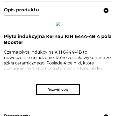
Opis produktu
Płyta indukcyjna Kernau KIH 6444-4B 4 pola
Booster
Czarna płyta indukcyjna KIH 6444-4B to
nowoczesne urządzenie, które zostało wykonane ze
szkła ceramicznego. Posiada 4 palniki, które
obsługujemy za pomocą sterowania typu Slider.
Każde pole grzewcze posiada osobny panel do
zmiany mocy. Wbudowane funkcje jak np. Bridge,
Keep Warm czy Auto-Stop ułatwiają i poprawiają
Rozwiń opis
komfort pracy.
NAJWAŻNIEJSZE PARAMETRY