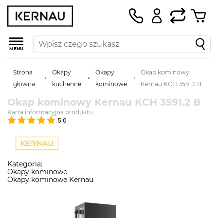
MENU
Strona
Okapy
Okapy
Okap kominowy
główna
kuchenne
kominowe
Kernau KCH 3591.2 B
Okap kominowy Kernau KCH 3591.2 B
Karta informacyjna produktu
5.0
Kategoria:
Okapy kominowe
Okapy kominowe Kernau