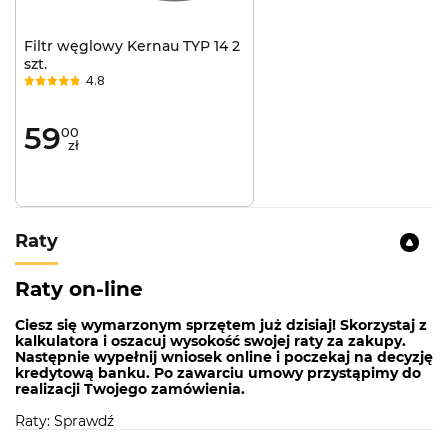
Klasa efektywności energetycznej:
C
Filtr węglowy Kernau TYP 14 2
Poziom hałasu przy minimalnej wydajności:
szt.
47 dB
4.8
Poziom hałasu przy maksymalnej
wydajności:
61 dB
59
00
zł
Wydajność maksymalna:
325 m3/h
Ilość prędkości:
3
Tryb pracy:
pochłaniacz, wyciąg
Raty
Typ oświetlenia:
LED
Typ filtra:
filtr przeciwtłuszczowy aluminiowy
Raty on-line
Dodatkowe informacje:
szczelinowy system
Ciesz się wymarzonym sprzętem już dzisiaj! Skorzystaj z
zasysania oparów
kalkulatora i oszacuj wysokość swojej raty za zakupy.
Następnie wypełnij wniosek online i poczekaj na decyzję
Rodzaj sterowania:
mechaniczne push-push
kredytową banku. Po zawarciu umowy przystąpimy do
realizacji Twojego zamówienia.
Raty: Sprawdź