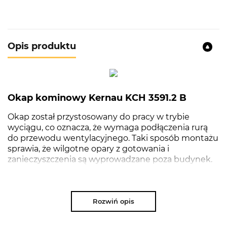
Opis produktu
Okap kominowy Kernau KCH 3591.2 B
Okap został przystosowany do pracy w trybie
wyciągu, co oznacza, że wymaga podłączenia rurą
do przewodu wentylacyjnego. Taki sposób montażu
sprawia, że wilgotne opary z gotowania i
zanieczyszczenia są wyprowadzane poza budynek.
Sprzęt pracuje w trybie zamkniętym. Ma
zainstalowane filtry węglowe, które absorbują
nieprzyjemne zapachy, co sprawia, że do
pomieszczenia wraca oczyszczone powietrze.
Rozwiń opis
Urządzenie wyposażono w kilka trybów pracy, dzięki
czemu będziesz mógł dostosować jego pracę do