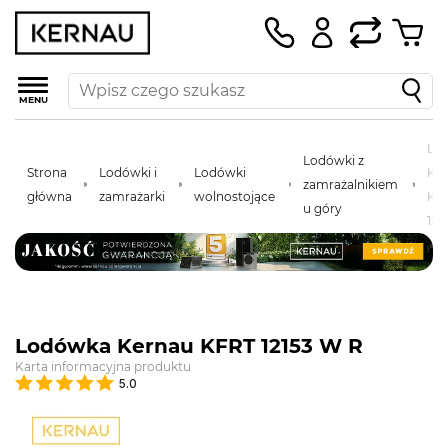
MENU
Lo
Lodówki z
Strona
Lodówki i
Lodówki
Ke
zamrażalnikiem
główna
zamrażarki
wolnostojące
KF
u góry
121
Lodówka Kernau KFRT 12153 W R
Karta informacyjna produktu
5.0