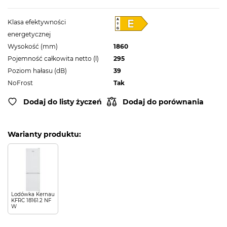
Klasa efektywności
energetycznej
Wysokość (mm)
1860
Pojemność całkowita netto (l)
295
Poziom hałasu (dB)
39
NoFrost
Tak
Dodaj do listy życzeń
Dodaj do porównania
Warianty produktu:
Lodówka Kernau
KFRC 18161.2 NF
W