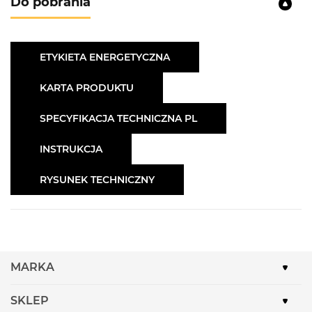
Do pobrania
czemu będziesz mógł sięgnąć po przekąskę, bez
konieczności włączania górnego oświetlenia w
pomieszczeniu.
Półka na butelki
ma specjalny
ETYKIETA ENERGETYCZNA
kształt, dzięki czemu jest w pełni bezpiecznym
miejscem do przechowywania butelek. Dzięki temu,
KARTA PRODUKTU
że lodówka pozwala na
obustronny montaż drzwi
,
SPECYFIKACJA TECHNICZNA PL
możesz dopasować ją do swoich potrzeb i wnętrza
kuchni. Przełożenie drzwi w lodówce jest możliwe
INSTRUKCJA
dzięki uniwersalnym zawiasom.
RYSUNEK TECHNICZNY
MARKA
SKLEP