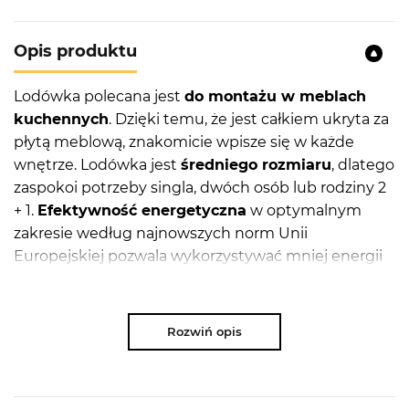
Opis produktu
Lodówka polecana jest
do montażu w meblach
kuchennych
. Dzięki temu, że jest całkiem ukryta za
płytą meblową, znakomicie wpisze się w każde
wnętrze. Lodówka jest
średniego rozmiaru
, dlatego
zaspokoi potrzeby singla, dwóch osób lub rodziny 2
+ 1.
Efektywność energetyczna
w optymalnym
zakresie według najnowszych norm Unii
Europejskiej pozwala wykorzystywać mniej energii
niż przy modelach o takich samych cechach, lecz w
niższych klasach.
Rozwiń opis
Dzięki optymalnej
liczbie półek
odpowiednio
zorganizujesz przestrzeń w lodówce i zmieścisz w
niej sporą ilość jedzenia. Ponadprzeciętna
liczba