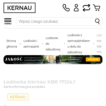
MENU
Lodówki z
Lodó
Lodówki
Strona
Lodówki i
zamrażalnikiem
Kerna
do
główna
zamrażarki
u dołu do
KBR
zabudowy
zabudowy
17124.1
Lodówka Kernau KBR 17124.1
Karta informacyjna produktu