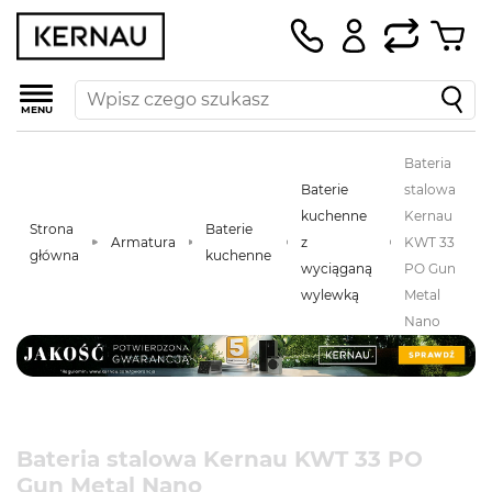
MENU
Bateria
Baterie
stalowa
kuchenne
Kernau
Strona
Baterie
Armatura
z
KWT 33
główna
kuchenne
wyciąganą
PO Gun
wylewką
Metal
Nano
Bateria stalowa Kernau KWT 33 PO
Gun Metal Nano