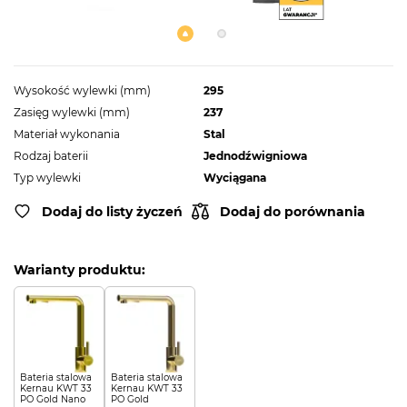
Wysokość wylewki (mm)
295
Zasięg wylewki (mm)
237
Materiał wykonania
Stal
Rodzaj baterii
Jednodźwigniowa
Typ wylewki
Wyciągana
Dodaj do listy życzeń
Dodaj do porównania
Warianty produktu:
Bateria stalowa
Bateria stalowa
Kernau KWT 33
Kernau KWT 33
PO Gold Nano
PO Gold