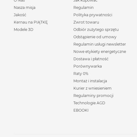
O Nas
Jak kupować
Nasza misja
Regulamin
Jakość
Polityka prywatności
Kernau na PIĄTKĘ
Zwrot towaru
Modele 3D
Odbiór zużytego sprzętu
Odstąpienie od umowy
Regulamin usługi newsletter
Nowe etykiety energetyczne
Dostawa i płatność
Porównywarka
Raty 0%
Montaż i instalacja
Kurier z wniesieniem
Regulaminy promocji
Technologie AGD
EBOOKI