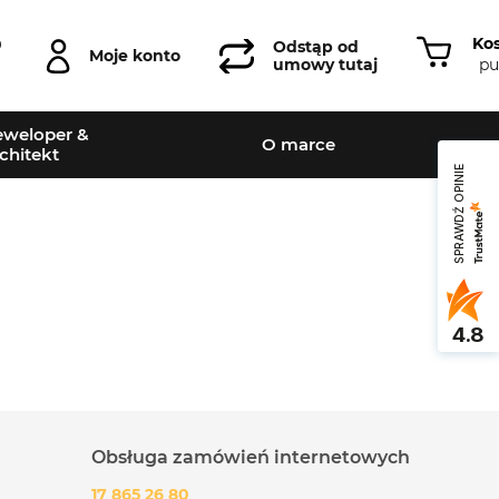
Ko
0
Odstąp od
Moje konto
pu
umowy tutaj
weloper &
O marce
chitekt
SPRAWDŹ OPINIE
4.8
Obsługa zamówień internetowych
17 865 26 80