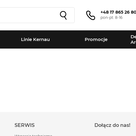
+48 17 865 26 8
pon-pt: 8-16
De
Linie Kernau
Promocje
Ar
SERWIS
Dołącz do nas!