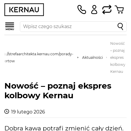
MENU
Nowość
– poznaj
tps://strefaarchitekta.kernau.com/porady-
Aktualności
ekspres
kspertow
kolbowy
Kernau
Nowość – poznaj ekspres
kolbowy Kernau
19 lutego 2026
Dobra kawa potrafi zmienić cały dzień.