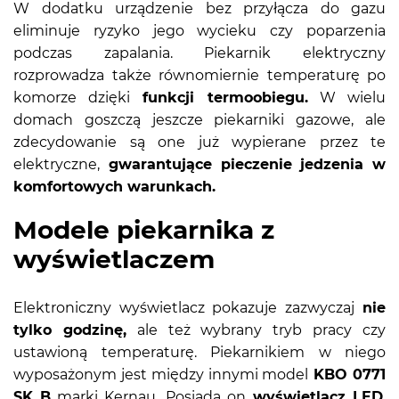
W dodatku urządzenie bez przyłącza do gazu
eliminuje ryzyko jego wycieku czy poparzenia
podczas zapalania. Piekarnik elektryczny
rozprowadza także równomiernie temperaturę po
komorze dzięki
funkcji termoobiegu.
W wielu
domach goszczą jeszcze piekarniki gazowe, ale
zdecydowanie są one już wypierane przez te
elektryczne,
gwarantujące pieczenie jedzenia w
komfortowych warunkach.
Modele piekarnika z
wyświetlaczem
Elektroniczny wyświetlacz pokazuje zazwyczaj
nie
tylko godzinę,
ale też wybrany tryb pracy czy
ustawioną temperaturę. Piekarnikiem w niego
wyposażonym jest między innymi model
KBO 0771
SK B
marki Kernau. Posiada on
wyświetlacz LED
,