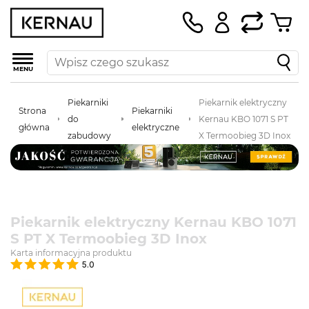
MENU
Piekarniki
Piekarnik elektryczny
Strona
Piekarniki
do
Kernau KBO 1071 S PT
główna
elektryczne
zabudowy
X Termoobieg 3D Inox
Piekarnik elektryczny Kernau KBO 1071
S PT X Termoobieg 3D Inox
Karta informacyjna produktu
5.0