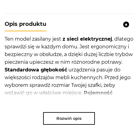
Opis produktu
Ten model zasilany jest
z sieci elektrycznej
, dlatego
sprawdzi się w każdym domu. Jest ergonomiczny i
bezpieczny w obsłudze, a dzięki dużej liczbie trybów
pieczenia upieczesz w nim różnorodne potrawy.
Standardowa głębokość
urządzenia pasuje do
większości rodzajów mebli kuchennych. Przed jego
wyborem sprawdź rozmiar Twojej szafki, żeby
wstawić go w właściwe miejsce.
Pojemność
piekarnika
jest odpowiednia do standardowych
zastosowań. Bez problemu przyrządzisz w nim dania
dla wszystkich domowników.
Rozwiń opis
Sterowanie elektroniczne
ułatwi Ci dokładne
wybranie temperatury oraz trybu pieczenia.