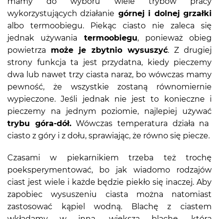
mamy do wyboru wiele trybów pracy
wykorzystujących działanie
górnej i dolnej grzałki
albo termoobiegu. Piekąc ciasto nie zaleca się
jednak używania
termoobiegu
, ponieważ obieg
powietrza
może je zbytnio wysuszyć
. Z drugiej
strony funkcja ta jest przydatna, kiedy pieczemy
dwa lub nawet trzy ciasta naraz, bo wówczas mamy
pewność, że wszystkie zostaną równomiernie
wypieczone. Jeśli jednak nie jest to konieczne i
pieczemy na jednym poziomie, najlepiej używać
trybu góra-dół.
Wówczas temperatura działa na
ciasto z góry i z dołu, sprawiając, że równo się piecze.
Czasami w piekarnikiem trzeba też trochę
poeksperymentować, bo jak wiadomo rodzajów
ciast jest wiele i każde będzie piekło się inaczej. Aby
zapobiec wysuszeniu ciasta można natomiast
zastosować kąpiel wodną. Blachę z ciastem
wkładamy w inną, większą blachę, którą