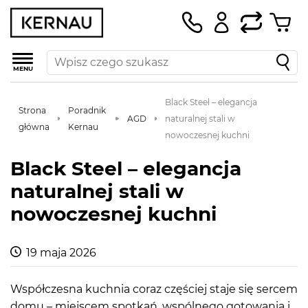
MENU
Black Steel – elegancja
Strona
Poradnik
AGD
naturalnej stali w
główna
Kernau
nowoczesnej kuchni
Black Steel – elegancja
naturalnej stali w
nowoczesnej kuchni
19 maja 2026
Współczesna kuchnia coraz częściej staje się sercem
domu – miejscem spotkań, wspólnego gotowania i