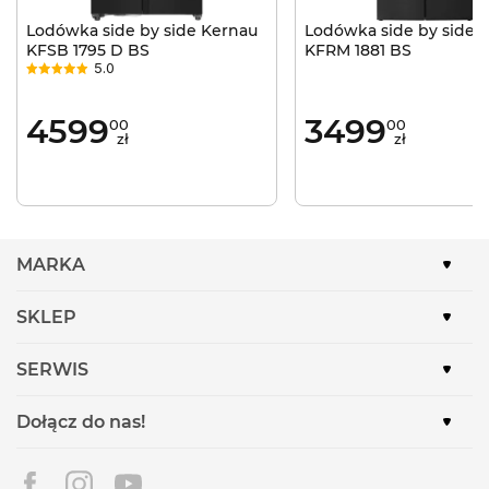
Lodówka side by side Kernau
Lodówka side by side 
KFSB 1795 D BS
KFRM 1881 BS
5.0
4599
3499
00
00
zł
zł
MARKA
SKLEP
SERWIS
Dołącz do nas!