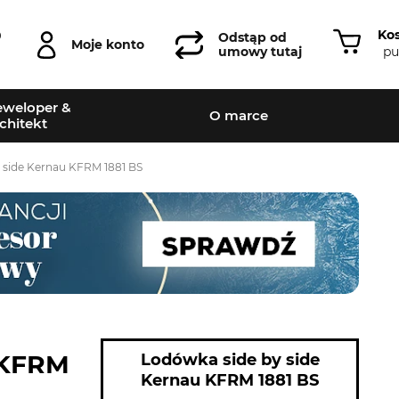
Ko
0
Odstąp od
Moje konto
pu
umowy tutaj
weloper &
O marce
chitekt
 side Kernau KFRM 1881 BS
 KFRM
Lodówka side by side
Kernau KFRM 1881 BS