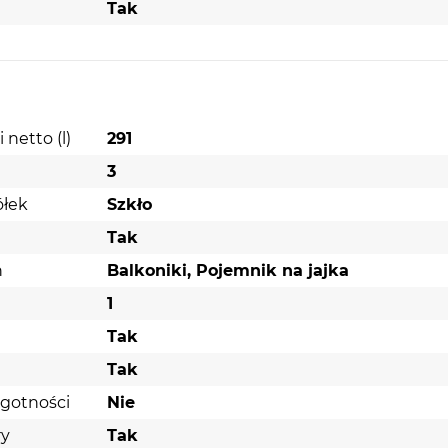
Tak
netto (l)
291
3
ółek
Szkło
Tak
h
Balkoniki, Pojemnik na jajka
1
Tak
Tak
lgotności
Nie
ry
Tak