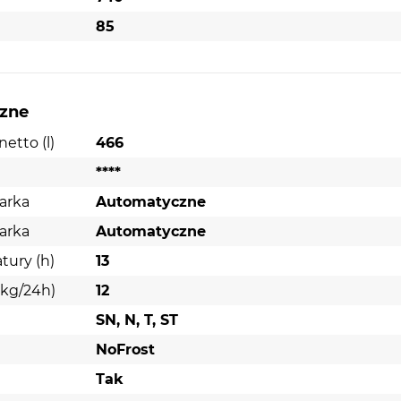
85
czne
etto (l)
466
****
arka
Automatyczne
arka
Automatyczne
tury (h)
13
(kg/24h)
12
SN, N, T, ST
NoFrost
Tak