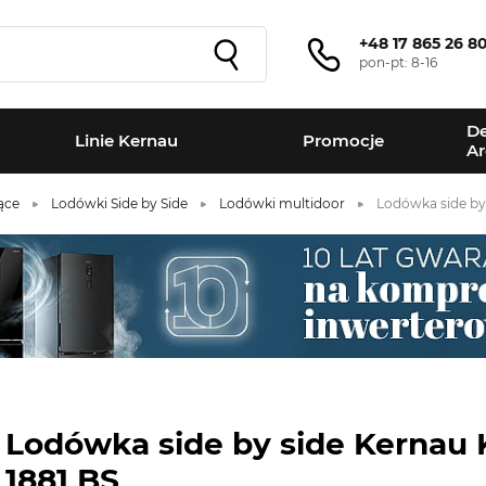
+48 17 865 26 8
pon-pt: 8-16
De
Linie Kernau
Promocje
Ar
ące
Lodówki Side by Side
Lodówki multidoor
Lodówka side by
Lodówka side by side Kernau
1881 BS