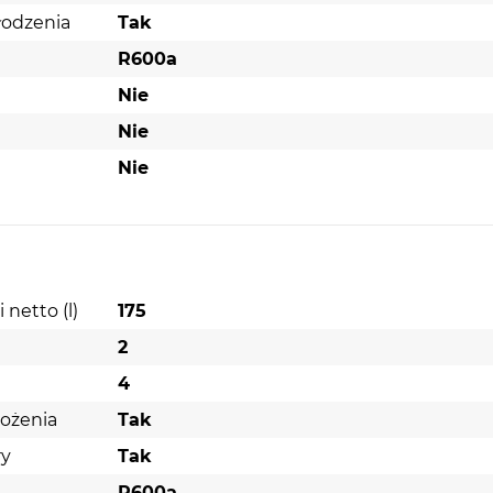
łodzenia
Tak
R600a
Nie
Nie
Nie
netto (l)
175
2
4
ożenia
Tak
ry
Tak
R600a