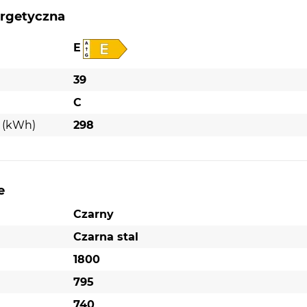
ergetyczna
E
39
C
k (kWh)
298
e
Czarny
Czarna stal
1800
795
740