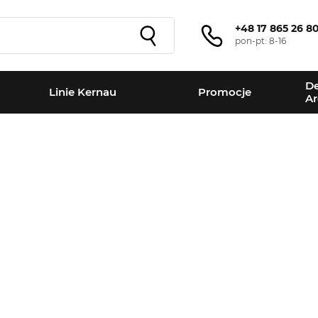
+48 17 865 26 8
pon-pt: 8-16
De
Linie Kernau
Promocje
Ar