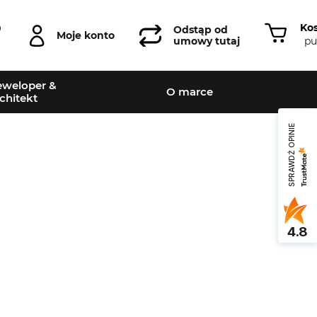
Ko
0
Odstąp od
Moje konto
pu
umowy tutaj
weloper &
O marce
chitekt
SPRAWDŹ OPINIE
4.8