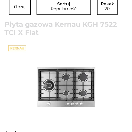
Sortuj
Pokaż
Filtruj
Popularność
20
Płyta gazowa Kernau KGH 7522
TCI X Flat