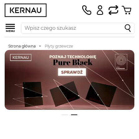
MENU
Strona główna
Płyty grzewcze