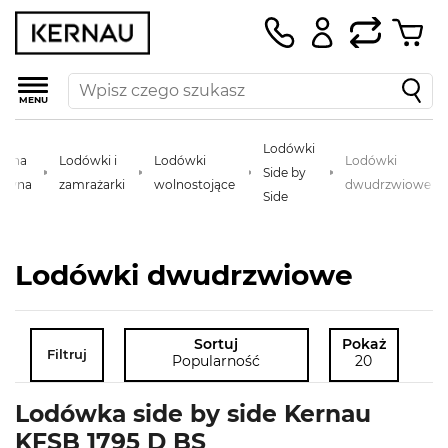
MENU
Lodówki
trona
Lodówki i
Lodówki
Lodówki
Side by
łówna
zamrażarki
wolnostojące
dwudrzwiowe
Side
Lodówki dwudrzwiowe
Sortuj
Pokaż
Filtruj
Popularność
20
Lodówka side by side Kernau
KFSB 1795 D BS