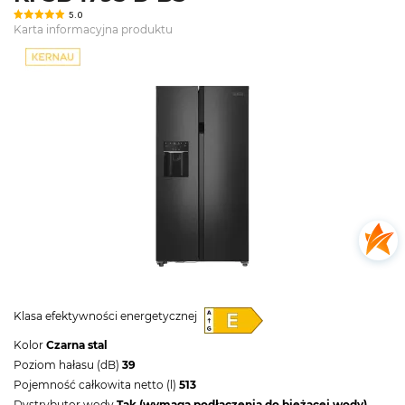
5.0
Karta informacyjna produktu
Klasa efektywności energetycznej
Kolor
Czarna stal
Poziom hałasu (dB)
39
Pojemność całkowita netto (l)
513
Dystrybutor wody
Tak (wymaga podłączenia do bieżącej wody)