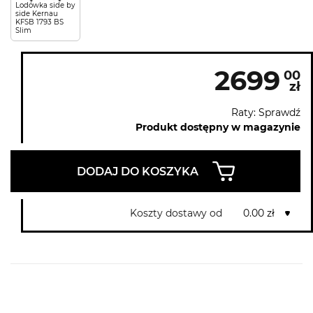
Lodówka side by
side Kernau
KFSB 1793 BS
Slim
2699
00
zł
Raty: Sprawdź
Produkt dostępny w magazynie
DODAJ DO KOSZYKA
Koszty dostawy od
0.00 zł