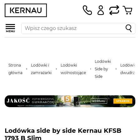
MENU
Lodówki
Strona
Lodówki i
Lodówki
Lodówki
Side by
główna
zamrażarki
wolnostojące
dwudrzwi
Side
Lodówka side by side Kernau KFSB
1793 B Slim