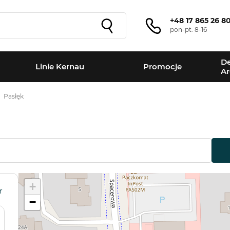
+48 17 865 26 8
pon-pt: 8-16
De
Linie Kernau
Promocje
Ar
Pasłęk
+
r
−