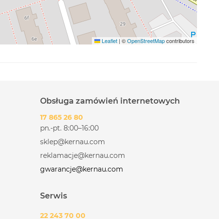
Leaflet
|
©
OpenStreetMap
contributors
Obsługa zamówień internetowych
17 865 26 80
pn.-pt. 8:00–16:00
sklep@kernau.com
reklamacje@kernau.com
gwarancje@kernau.com
Serwis
22 243 70 00