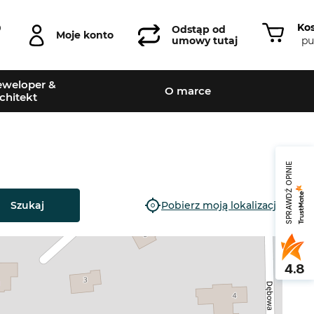
Ko
0
Odstąp od
Moje konto
pu
umowy tutaj
weloper &
O marce
chitekt
SPRAWDŹ OPINIE
Szukaj
Pobierz moją lokalizację
4.8