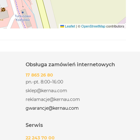
Leaflet
|
©
OpenStreetMap
contributors
Obsługa zamówień internetowych
17 865 26 80
pn.-pt. 8:00–16:00
sklep@kernau.com
reklamacje@kernau.com
gwarancje@kernau.com
Serwis
22 243 70 00