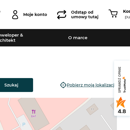
Ko
0
Odstąp od
Moje konto
pu
umowy tutaj
weloper &
O marce
chitekt
SPRAWDŹ OPINIE
Szukaj
Pobierz moją lokalizację
4.8