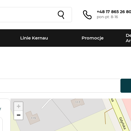
+48 17 865 26 8
pon-pt: 8-16
De
Linie Kernau
Promocje
Ar
+
r
−