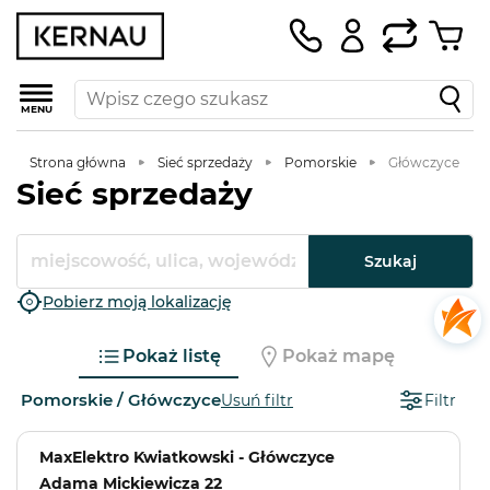
MENU
Strona główna
Sieć sprzedaży
Pomorskie
Główczyce
Sieć sprzedaży
Szukaj
Pobierz moją lokalizację
Pokaż listę
Pokaż mapę
Pomorskie / Główczyce
Usuń filtr
Filtr
MaxElektro Kwiatkowski - Główczyce
Adama Mickiewicza 22