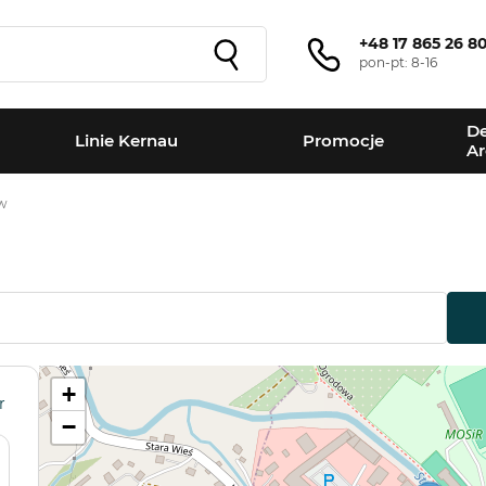
+48 17 865 26 8
pon-pt: 8-16
De
Linie Kernau
Promocje
Ar
w
+
r
−