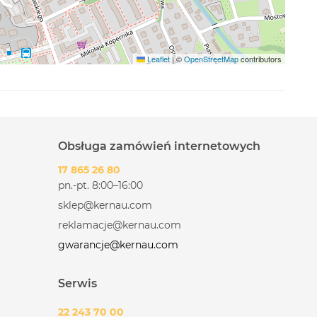
Leaflet
|
©
OpenStreetMap
contributors
Obsługa zamówień internetowych
17 865 26 80
pn.-pt. 8:00–16:00
sklep@kernau.com
reklamacje@kernau.com
gwarancje@kernau.com
Serwis
22 243 70 00