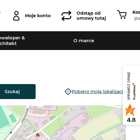
Ko
0
Odstąp od
Moje konto
pu
umowy tutaj
weloper &
O marce
chitekt
SPRAWDŹ OPINIE
Szukaj
Pobierz moją lokalizację
4.8