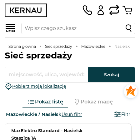
MENU
Strona główna
Sieć sprzedaży
Mazowieckie
Nasielsk
Sieć sprzedaży
Szukaj
Pobierz moją lokalizację
Pokaż listę
Pokaż mapę
Mazowieckie / Nasielsk
Usuń filtr
Filtr
MaxElektro Standard - Nasielsk
Staszica 1A