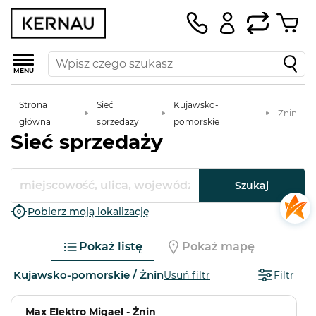
MENU
Strona
Sieć
Kujawsko-
Żnin
główna
sprzedaży
pomorskie
Sieć sprzedaży
Szukaj
Pobierz moją lokalizację
Pokaż listę
Pokaż mapę
Kujawsko-pomorskie / Żnin
Usuń filtr
Filtr
Max Elektro Migael - Żnin