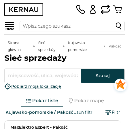
MENU
Strona
Sieć
Kujawsko-
Pakość
główna
sprzedaży
pomorskie
Sieć sprzedaży
Szukaj
Pobierz moją lokalizację
Pokaż listę
Pokaż mapę
Kujawsko-pomorskie / Pakość
Usuń filtr
Filtr
MaxElektro Expert - Pakość