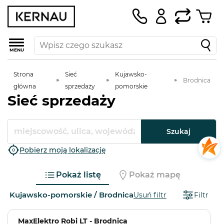
MENU
Strona
Sieć
Kujawsko-
Brodnica
główna
sprzedaży
pomorskie
Sieć sprzedaży
Szukaj
Pobierz moją lokalizację
Pokaż listę
Pokaż mapę
Kujawsko-pomorskie / Brodnica
Usuń filtr
Filtr
MaxElektro Robi LT - Brodnica