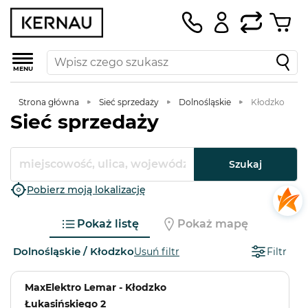
MENU
Strona główna
Sieć sprzedaży
Dolnośląskie
Kłodzko
Sieć sprzedaży
Szukaj
Pobierz moją lokalizację
Pokaż listę
Pokaż mapę
Dolnośląskie / Kłodzko
Usuń filtr
Filtr
MaxElektro Lemar - Kłodzko
Łukasińskiego 2