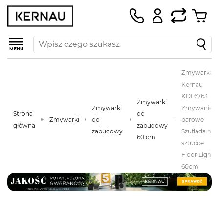
MENU
Zmywarka
Kernau
KDI 6763
Zmywarki
Zmywarki
Zmywanie
Strona
do
Zmywarki
do
parowe
główna
zabudowy
zabudowy
Szuflada na
60 cm
sztućce
Floor Light
60cm