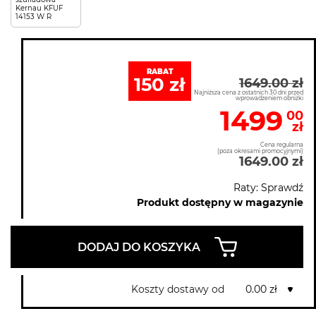
Kernau KFUF
14153 W R
RABAT
150 zł
1649.00 zł
Najniższa cena z ostatnich 30 dni przed
wprowadzeniem obniżki
1499
00
zł
Cena regularna
(poza okresami promocyjnymi)
1649.00 zł
Raty: Sprawdź
Produkt dostępny w magazynie
DODAJ DO KOSZYKA
Koszty dostawy od
0.00 zł