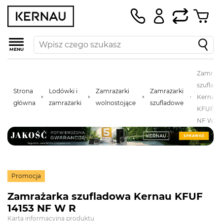
MENU
Zamraż
szuflad
Strona
Lodówki i
Zamrażarki
Zamrażarki
Kernau
główna
zamrażarki
wolnostojące
szufladowe
KFUF 14
NF W R
Promocja
Zamrażarka szufladowa Kernau KFUF
14153 NF W R
Karta informacyjna produktu