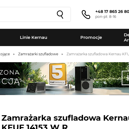
+48 17 865 26 8
pon-pt: 8-16
De
Linie Kernau
Promocje
Ar
tojące
Zamrażarki szufladowe
Zamrażarka szufladowa Kernau KFU
Zamrażarka szufladowa Kerna
KFUF 14153 W R