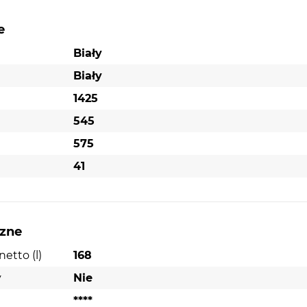
e
Biały
Biały
1425
545
575
41
czne
etto (l)
168
y
Nie
****