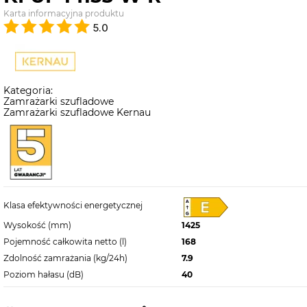
Karta informacyjna produktu
5.0
Kategoria:
Zamrażarki szufladowe
Zamrażarki szufladowe Kernau
Klasa efektywności energetycznej
Wysokość (mm)
1425
Pojemność całkowita netto (l)
168
Zdolność zamrażania (kg/24h)
7.9
Poziom hałasu (dB)
40