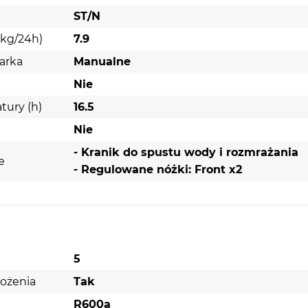
ST/N
(kg/24h)
7.9
arka
Manualne
Nie
tury (h)
16.5
Nie
- Kranik do spustu wody i rozmrażania
e
- Regulowane nóżki: Front x2
5
ożenia
Tak
R600a