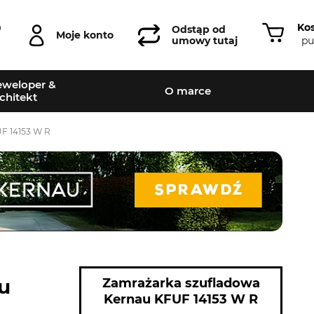
Ko
0
Odstąp od
Moje konto
pu
umowy tutaj
weloper &
O marce
chitekt
F 14153 W R
u
Zamrażarka szufladowa
Kernau KFUF 14153 W R