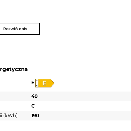
Rozwiń opis
ergetyczna
E
40
C
ii (kWh)
190