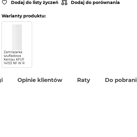
Dodaj do listy życzeń
Dodaj do porównania
Warianty produktu:
Zamrażarka
szufladowa
Kernau KFUF
14153 NF W R
i
Opinie klientów
Raty
Do pobrani