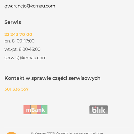
Zapalarka automatyczna: Tak
gwarancje@kernau.com
Ruszty stalowe: Tak
Bezpieczeństwo
Serwis
Zabezpieczenie przeciwwypływowe gazu: Tak
22 243 70 00
pn. 8: 00–17:00
Pola Grzejne
wt.-pt. 8:00–16:00
Łączna ilość pól: 2
serwis@kernau.com
Palnik mocny (2900W): 1
Palnik oszczędny (1000W): 1
Kontakt w sprawie części serwisowych
501 336 557
Instalacja
Instalacja 230V: Tak
© Kernau 2026 Wszystkie prawa zastrzeżone.