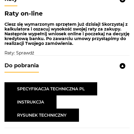
Liczna palników:
2
Raty on-line
Zabezpieczenie przeciwpyłowe gazu:
Tak
Ciesz się wymarzonym sprzętem już dzisiaj! Skorzystaj z
Instalacja:
230V
kalkulatora i oszacuj wysokość swojej raty za zakupy.
Następnie wypełnij wniosek online i poczekaj na decyzję
kredytową banku. Po zawarciu umowy przystąpimy do
Płyta z dwoma polami grzejnymi
realizacji Twojego zamówienia.
KGH 3212 X to płyta do zabudowy, która posiada 2
Raty: Sprawdź
pola grzejne. Każde z nich posiada inną moc: 2900
Do pobrania
W i 1000 W. Różne moce pól zapewniają optymalne
warunki do przygotowania różnorodnych potraw.
Płyta gazowa wyposażona jest w zaplecze gazu
zintegrowane z pokrętłami, dzięki którym jednym
SPECYFIKACJA TECHNICZNA PL
prostym ruchem uruchomisz wybrane pole.
Urządzeniem sterujemy z frontu za pomocą
INSTRUKCJA
prostych w obsłudze pokręteł.
RYSUNEK TECHNICZNY