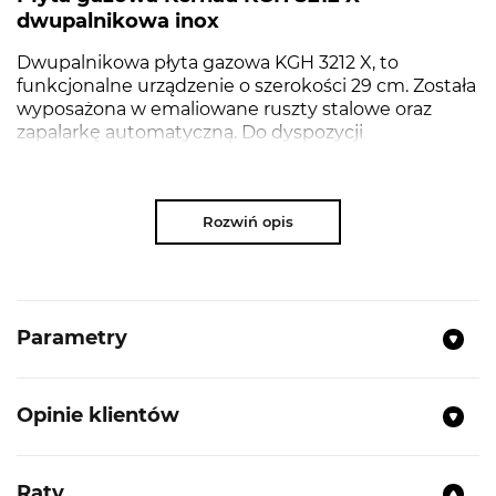
dwupalnikowa inox
Dwupalnikowa płyta gazowa KGH 3212 X, to
funkcjonalne urządzenie o szerokości 29 cm. Została
wyposażona w emaliowane ruszty stalowe oraz
zapalarkę automatyczną. Do dyspozycji
użytkownika są 2 pola grzejne o mocy 2900 W oraz
1000 W.
Rozwiń opis
NAJWAŻNIEJSZE PARAMETRY
Kolor:
Inox
Parametry
Sterowanie płyty:
Z fronu
Zapalarka Automatyczna:
Tak
Opinie klientów
Ruszty Stalowe
Wzornictwo:
Płyta podpalnikowa ze stali
nierdzewnej
Raty