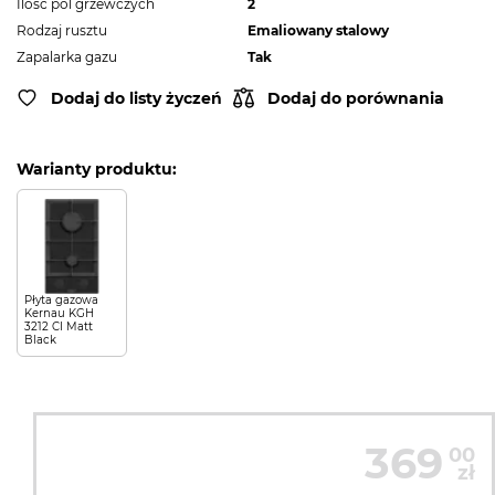
Ilość pól grzewczych
2
Rodzaj rusztu
Emaliowany stalowy
Zapalarka gazu
Tak
Dodaj do listy życzeń
Dodaj do porównania
Warianty produktu:
Płyta gazowa
Kernau KGH
3212 CI Matt
Black
369
00
zł