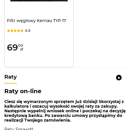
Filtr węglowy Kernau TYP 17
4.9
69
00
zł
Raty
Raty on-line
Ciesz się wymarzonym sprzętem już dzisiaj! Skorzystaj z
kalkulatora i oszacuj wysokość swojej raty za zakupy.
Następnie wypełnij wniosek online i poczekaj na decyzję
kredytową banku. Po zawarciu umowy przystąpimy do
realizacji Twojego zamówienia.
Raty: Sprawdź