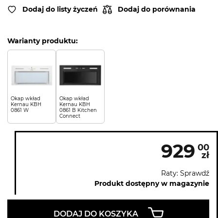
Dodaj do listy życzeń
Dodaj do porównania
Warianty produktu:
Okap wkład
Okap wkład
Kernau KBH
Kernau KBH
0861 W
0861 B Kitchen
Connect
929
00
zł
Raty: Sprawdź
Produkt dostępny w magazynie
DODAJ DO KOSZYKA