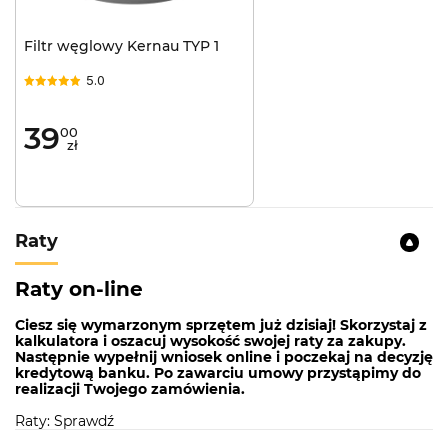
Kolor:
Czarny
Liczba stopni regulacji:
4
Filtr węglowy Kernau TYP 1
Oświetlenie:
Pasek LED
5.0
Rodzaj okapu:
Do zabudowy
39
00
Szerokość:
54cm
zł
Roczne zużycie energii:
69 kWh
Klasa energetyczna:
C
Klasa efektywności pochłaniania
Raty
zanieczyszczeń:
D
Sterowanie:
Przyciskami Soft-Touch + pilot
Raty on-line
Ciesz się wymarzonym sprzętem już dzisiaj! Skorzystaj z
PRACA JAKO WYCIĄG LUB POCHŁANIACZ
kalkulatora i oszacuj wysokość swojej raty za zakupy.
Następnie wypełnij wniosek online i poczekaj na decyzję
Wszystkie okapy KERNAU mają możliwość pracy w
kredytową banku. Po zawarciu umowy przystąpimy do
realizacji Twojego zamówienia.
trybie odprowadzania oparów do komina lub w
trybie recyrkulacji. Dzięki tej ważnej zalecie każdy z
Raty: Sprawdź
naszych okapów możemy zainstalować w sposób