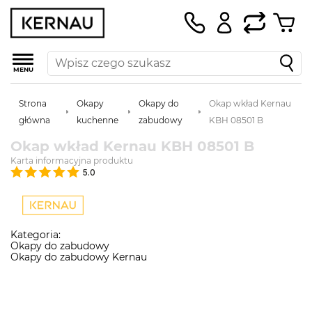
MENU
Strona
Okapy
Okapy do
Okap wkład Kernau
główna
kuchenne
zabudowy
KBH 08501 B
Okap wkład Kernau KBH 08501 B
Karta informacyjna produktu
5.0
Kategoria:
Okapy do zabudowy
Okapy do zabudowy Kernau