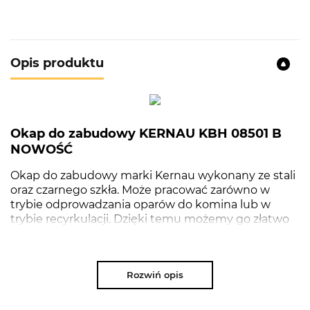
Opis produktu
Okap do zabudowy KERNAU KBH 08501 B
NOWOŚĆ
Okap do zabudowy marki Kernau wykonany ze stali
oraz czarnego szkła. Może pracować zarówno w
trybie odprowadzania oparów do komina lub w
trybie recyrkulacji. Dzięki temu możemy go złatwo
dopasować do wymogów naszej kuchni.
Zastosowane oświetlenie LED kompleksowo
oświetla powierzchnię grzewczą płyty dając jasną i
Rozwiń opis
ciepłą barwę światła. Żarówki LED cechują się
bardzo niskim zużyciem energii, które ma
pozytywny wpływ na nasz budżet domowy oraz