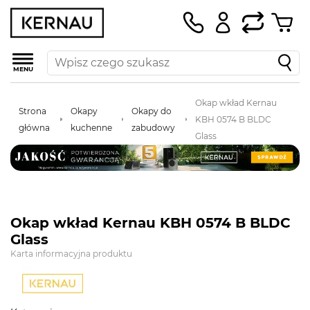
MENU
Okap wkład Kernau
Strona
Okapy
Okapy do
KBH 0574 B BLDC
główna
kuchenne
zabudowy
Glass
Okap wkład Kernau KBH 0574 B BLDC
Glass
Karta informacyjna produktu