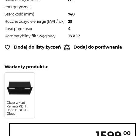
energetycznej
Szerokość (mm)
740
Roczne zużycie energii (kWh/rok)
29
Ilość prędkości
4
Kompatybilny filtr węglowy
TYP 17
Dodaj do listy życzeń
Dodaj do porównania
Warianty produktu:
Okap wkład
Kernau KBH
0555 B BLDC
Glass
1599
00