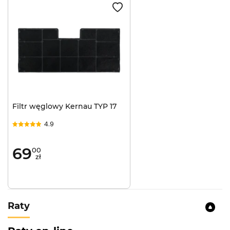
Filtr węglowy Kernau TYP 17
4.9
69
00
zł
Raty