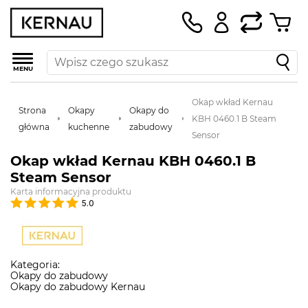
MENU
Okap wkład Kernau
Strona
Okapy
Okapy do
KBH 0460.1 B Steam
główna
kuchenne
zabudowy
Sensor
Okap wkład Kernau KBH 0460.1 B
Steam Sensor
Karta informacyjna produktu
5.0
Kategoria:
Okapy do zabudowy
Okapy do zabudowy Kernau