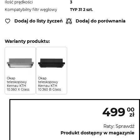
Ilość prędkości
3
Kompatybilny filtr węglowy
TYP 31 2 szt.
Dodaj do listy życzeń
Dodaj do porównania
Warianty produktu:
Okap
Okap
teleskopowy
teleskopowy
Kernau KTH
Kernau KTH
10.360 X Glass
10.360 B Glass
499
00
zł
Raty: Sprawdź
Produkt dostępny w magazynie