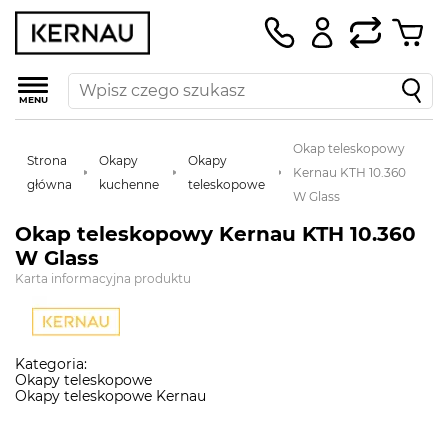
MENU
Okap teleskopowy
Strona
Okapy
Okapy
Kernau KTH 10.360
główna
kuchenne
teleskopowe
W Glass
Okap teleskopowy Kernau KTH 10.360
W Glass
Karta informacyjna produktu
Kategoria:
Okapy teleskopowe
Okapy teleskopowe Kernau