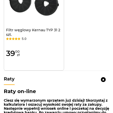
Filtr węglowy Kernau TYP 31 2
szt.
5.0
39
00
zł
Raty
Raty on-line
Ciesz się wymarzonym sprzętem już dzisiaj! Skorzystaj z
kalkulatora i oszacuj wysokość swojej raty za zakupy.
Następnie wypełnij wniosek online i poczekaj na decyzję
kredytową banku. Po zawarciu umowy przystąpimy do