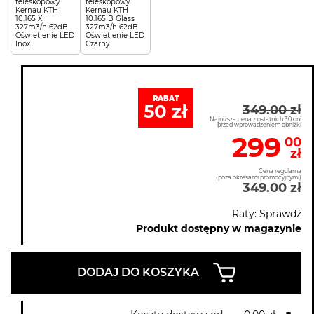
teleskopowy
teleskopowy
Kernau KTH
Kernau KTH
10.165 X
10.165 B Glass
327m3/h 62dB
327m3/h 62dB
Oświetlenie LED
Oświetlenie LED
Inox
Czarny
RABAT
50 zł
349.00 zł
Najniższa cena z ostatnich 30 dni
przed wprowadzeniem obniżki
299
00
zł
Cena regularna
(poza okresami promocyjnymi)
349.00 zł
Raty: Sprawdź
Produkt dostępny w magazynie
DODAJ DO KOSZYKA