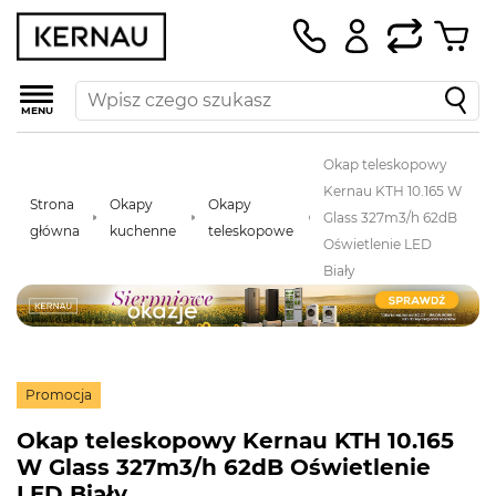
MENU
Okap teleskopowy
Kernau KTH 10.165 W
Strona
Okapy
Okapy
Glass 327m3/h 62dB
główna
kuchenne
teleskopowe
Oświetlenie LED
Biały
Promocja
Okap teleskopowy Kernau KTH 10.165
W Glass 327m3/h 62dB Oświetlenie
LED Biały