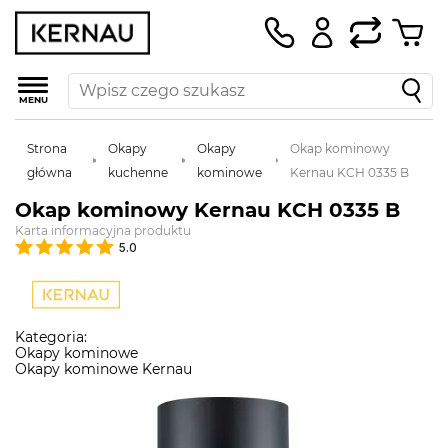
MENU
Strona
Okapy
Okapy
Okap kominowy
główna
kuchenne
kominowe
Kernau KCH 0335 B
Okap kominowy Kernau KCH 0335 B
Karta informacyjna produktu
5.0
Kategoria:
Okapy kominowe
Okapy kominowe Kernau